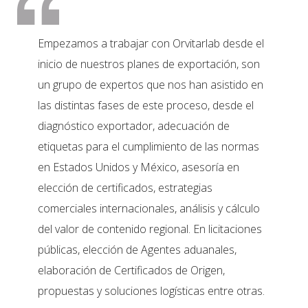
Empezamos a trabajar con Orvitarlab desde el
Orvitar
ción y a
inicio de nuestros planes de exportación, son
solucio
o que
un grupo de expertos que nos han asistido en
registr
las distintas fases de este proceso, desde el
consegu
y con
diagnóstico exportador, adecuación de
nuestro
 de
etiquetas para el cumplimiento de las normas
profesi
en Estados Unidos y México, asesoría en
clientes
elección de certificados, estrategias
Alber
comerciales internacionales, análisis y cálculo
, Produ
del valor de contenido regional. En licitaciones
públicas, elección de Agentes aduanales,
elaboración de Certificados de Origen,
propuestas y soluciones logísticas entre otras.