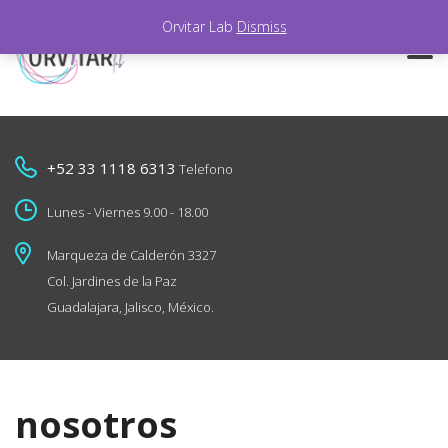
Orvitar Lab
Dismiss
+52 33 1118 6313
Telefono
Lunes - Viernes 9.00 - 18.00
Marqueza de Calderón 3327
Col. Jardines de la Paz
Guadalajara, Jalisco, México.
nosotros