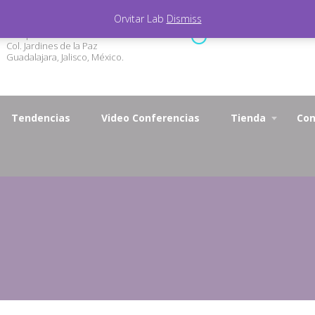
Orvitar Lab
Dismiss
Marqueza de Calderón 3327
Lunes - Viernes 9.00 - 1
Col. Jardines de la Paz
Guadalajara, Jalisco, México.
Tendencias
Video Conferencias
Tienda
Con