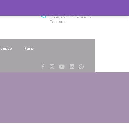
8.00
+52 33 1118 6313
Telefono
tacto
Foro