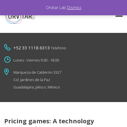
Orvitar Lab
Dismiss
+52 33 1118 6313
Telefono
Lunes - Viernes 9.00 - 18.00
Marqueza de Calderón 3327
Col. Jardines de la Paz
Guadalajara, Jalisco, México.
Pricing games: A technology