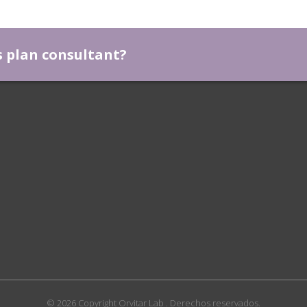
ss plan consultant?
© 2026 Copyright
Orvitar Lab
. Derechos reservados.