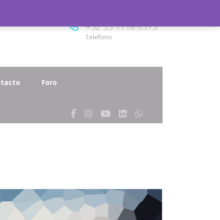
8.00
+52 33 1118 6313
Telefono
tacto
Foro